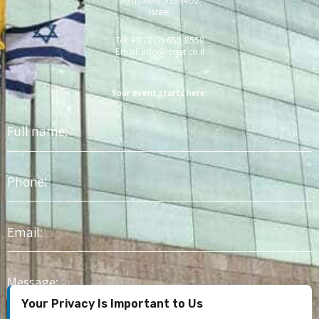
Israel
Tel: +972 (2) 655-8558
Email:
info@iccjer.co.il
Your event starts here:
Full
name
Phone
Email
Message
Your Privacy Is Important to Us