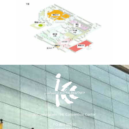
ICC Jerusalem - Int. Convention Center
PO Box 36530
Jerusalem 9136402